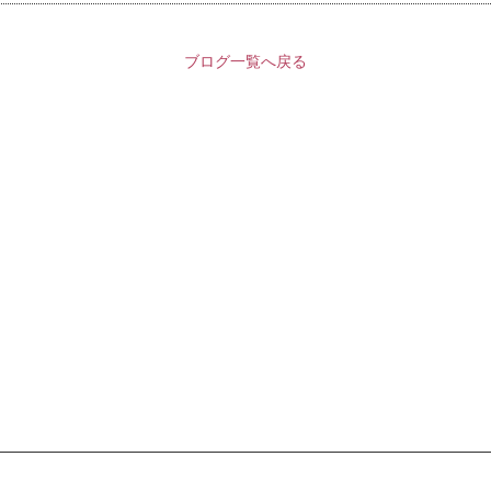
ブログ一覧へ戻る
セクターとの連携を
よう、
きます。
。